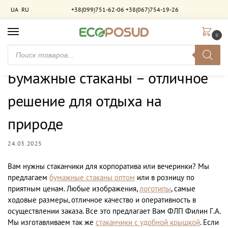
UA
RU
+38(099)751-62-06
+38(067)754-19-26
0
Главная
Новости
Бумажные стаканы – отличное решение для отдыха на природе
/
/
Бумажные стаканы – отличное
решение для отдыха на
природе
24.03.2025
Вам нужны стаканчики для корпоратива или вечеринки? Мы
предлагаем
бумажные стаканы оптом
или в розницу по
приятным ценам. Любые изображения,
логотипы
, самые
ходовые размеры, отличное качество и оперативность в
осуществлении заказа. Все это предлагает Вам ФЛП Филин Г.А.
Мы изготавливаем так же
стаканчики с удобной крышкой
. Если