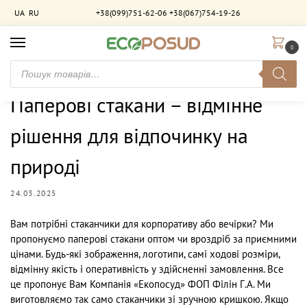
UA
RU
+38(099)751-62-06
+38(067)754-19-26
0
Головна
Новини
Паперові стакани – відмінне рішення для відпочинку на природі
/
/
Паперові стакани – відмінне
рішення для відпочинку на
природі
24.03.2025
Вам потрібні стаканчики для корпоративу або вечірки? Ми
пропонуємо паперові стакани оптом чи вроздріб за приємними
цінами. Будь-які зображення, логотипи, самі ходові розміри,
відмінну якість і оперативність у здійсненні замовлення. Все
це пропонує Вам Компанія «Екопосуд» ФОП Філін Г.А. Ми
виготовляємо так само стаканчики зі зручною кришкою. Якщо