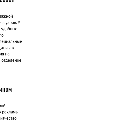
умажной
ессуаров. У
, удобные
ую
специальные
иться в
ия на
е отделение
типом
вой
ю рекламы
качество