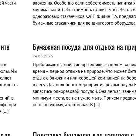
ей части
вложения. Особенно если себестоимость напитка я
минимальной. Себестоимость включает в себя такж
одноразовых стаканчиков. ФЛП Филин Г.А. предлаг
бумажные стаканчики для вендингового оборудова
енте
Бумажная посуда для отдыха на при
24.03.2025
и в
Приближаются майские праздники, а следом за ни
ехлы. Мы
время – период отдыха на природе. Что может быт
воляет
отдых с близкими или хорошей компанией на бере
зможность
в лесу. Для подобного мероприятия рекомендуем 
запастись одноразовой посудой. Она легкая, заним
ений, в
минимум места, ее не нужно мыть. Причем предпо
кофе при
не пластиковая, а картонная. В […]
е […]
роде
Подставка бумажная для напитков с