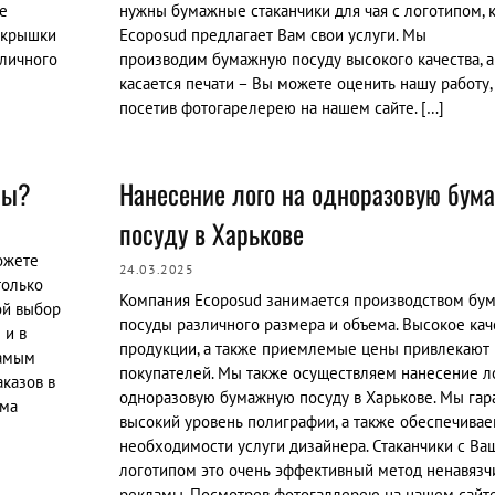
е
нужны бумажные стаканчики для чая с логотипом, 
ь крышки
Еcoposud предлагает Вам свои услуги. Мы
тличного
производим бумажную посуду высокого качества, а
касается печати – Вы можете оценить нашу работу,
посетив фотогарелерею на нашем сайте. […]
ны?
Нанесение лого на одноразовую бум
посуду в Харькове
ожете
24.03.2025
только
Компания Еcoposud занимается производством бу
ой выбор
посуды различного размера и объема. Высокое кач
 и в
продукции, а также приемлемые цены привлекают
самым
покупателей. Мы также осуществляем нанесение л
аказов в
одноразовую бумажную посуду в Харькове. Мы гар
ема
высокий уровень полиграфии, а также обеспечивае
необходимости услуги дизайнера. Стаканчики с Ва
логотипом это очень эффективный метод ненавязч
рекламы. Посмотрев фотогаллерею на нашем сайте