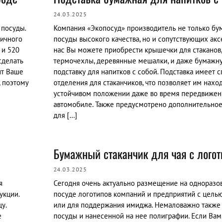
24.03.2025
 посуды.
Компания «Экопосуд» производитель не только б
личного
посуды высокого качества, но и сопутствующих акс
 и 520
нас Вы можете приобрести крышечки для стаканов
сделать
термочехлы, деревянные мешалки, и даже бумажн
ит Ваше
подставку для напитков с собой. Подставка имеет 
 поэтому
отделения для стаканчиков, что позволяет им наход
устойчивом положении даже во время передвижен
автомобиле. Также предусмотрено дополнительно
для […]
Бумажный стаканчик для чая с лого
24.03.2025
я
Сегодня очень актуально размещение на одноразо
укции.
посуде логотипов компаний и предприятий с цель
у.
или для поддержания имиджа. Немаловажно также 
е
посуды и нанесенной на нее полиграфии. Если Вам