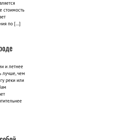
вляется
е стоимость
ает
ния по […]
роде
ми и летнее
ь лучше, чем
гу реки или
Вам
ает
чтительнее
 собой