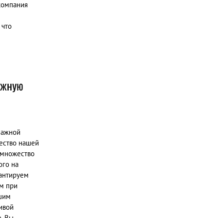
компания
 что
ажную
мажной
ество нашей
 множество
ого на
антируем
м при
шим
ивой
, Вы