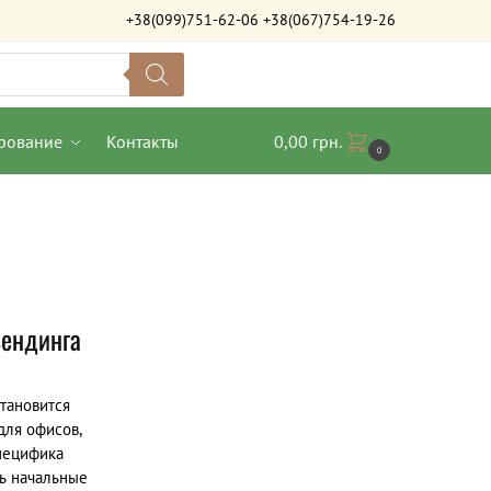
+38(099)751-62-06
+38(067)754-19-26
рование
Контакты
0,00
грн.
0
вендинга
тановится
для офисов,
пецифика
ть начальные