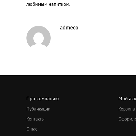
любимым напитком.
admeco
Про компанию
Мой акк
Публикации
Корзина
Контакты
Оформле
О нас