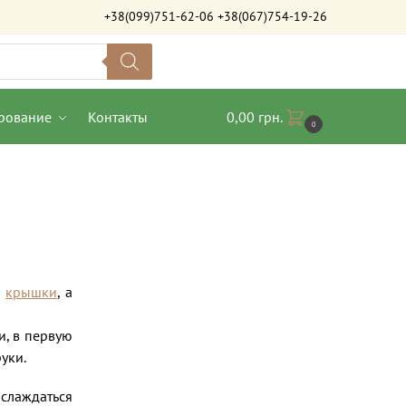
+38(099)751-62-06
+38(067)754-19-26
рование
Контакты
0,00
грн.
0
–
крышки
, а
и, в первую
уки.
аслаждаться