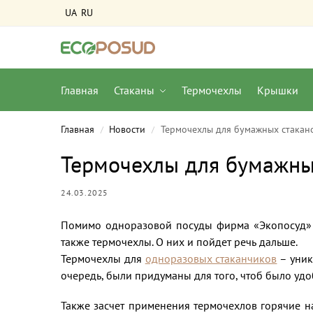
UA
RU
Главная
Стаканы
Термочехлы
Крышки
Главная
Новости
Термочехлы для бумажных стакан
/
/
Термочехлы для бумажны
24.03.2025
Помимо одноразовой посуды фирма «Экопосуд» 
также термочехлы. О них и пойдет речь дальше.
Термочехлы для
одноразовых стаканчиков
– уник
очередь, были придуманы для того, чтоб было удо
Также засчет применения термочехлов горячие на