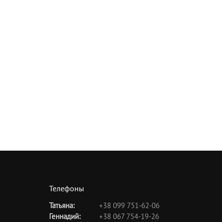
Телефоны
Татьяна:
+38 099 751-62-06
Геннадий:
+38 067 754-19-26