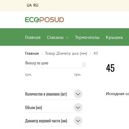
UA
RU
Главная
Стаканы
Термочехлы
Крышки
Главная
Товар Діаметр дна (мм)
45
/
/
Фильтр по цене
45
грн.
грн.
Количество в упаковке (шт)
Объем (мл)
Диаметр верхней части (мм)