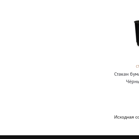
С
Стакан бу
Чёрны