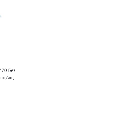
*70 Без
 шт/ящ