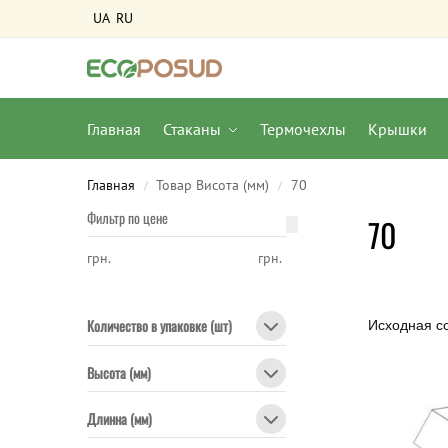
UA
RU
Главная
Стаканы
Термочехлы
Крышки
Главная
Товар Висота (мм)
70
/
/
Фильтр по цене
70
грн.
грн.
Количество в упаковке (шт)
Высота (мм)
Длинна (мм)