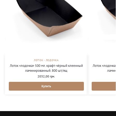
ЛОТОК - ЛОДОЧКА
Лоток «лодочка» 500 мл. крафт-чёрный клеенный
Лоток «лодочка
ламинированный. 800 шт/ящ
ламин
2032,00
грн.
Купить