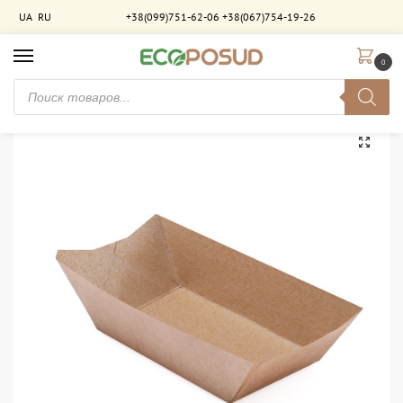
UA
RU
+38(099)751-62-06
+38(067)754-19-26
0
Главная
Упаковка для фастфуда
Лоток - лодочка
Лоток «лодочка» 500 мл. крафт клеенный ламинированный. 800 шт/ящ
/
/
/