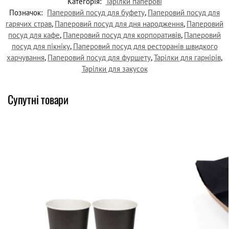
Категорія:
Тарілки паперові
Позначок:
Паперовий посуд для буфету
,
Паперовий посуд для
гарячих страв
,
Паперовий посуд для дня народження
,
Паперовий
посуд для кафе
,
Паперовий посуд для корпоративів
,
Паперовий
посуд для пікніку
,
Паперовий посуд для ресторанів швидкого
харчування
,
Паперовий посуд для фуршету
,
Тарілки для гарнірів
,
Тарілки для закусок
Супутні товари