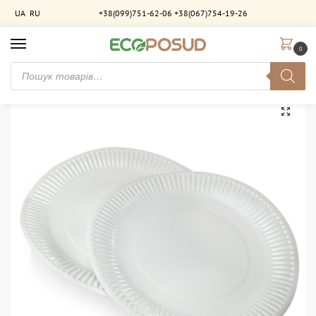
UA
RU
+38(099)751-62-06
+38(067)754-19-26
0
Головна
Тарілки паперові
Тарілка паперова 30 см біла ламінована. 500 шт/ящ
/
/