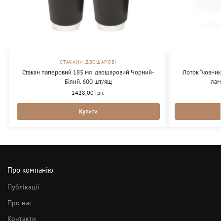
СТАКАНИ ДВОШАРОВІ
Стакан паперовий 185 мл. двошаровий Чорний-
Лоток “човник
Білий. 600 шт/ящ
лам
1428,00
грн.
Купити
Про компанію
Публікації
Про нас
Контакти