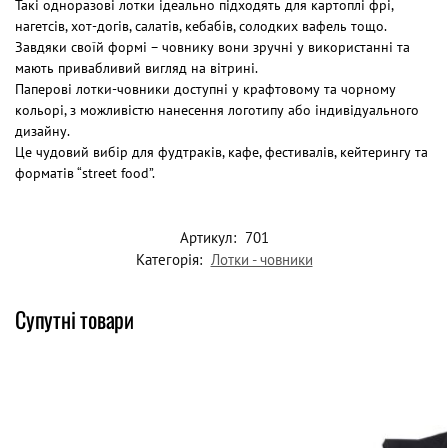
Такі одноразові лотки ідеально підходять для картоплі фрі,
нагетсів, хот-догів, салатів, кебабів, солодких вафель тощо.
Завдяки своїй формі – човнику вони зручні у використанні та
мають привабливий вигляд на вітрині.
Паперові лотки-човники доступні у крафтовому та чорному
кольорі, з можливістю нанесення логотипу або індивідуального
дизайну.
Це чудовий вибір для фудтраків, кафе, фестивалів, кейтерингу та
форматів “street food”.
Артикул:
701
Категорія:
Лотки - човники
Супутні товари