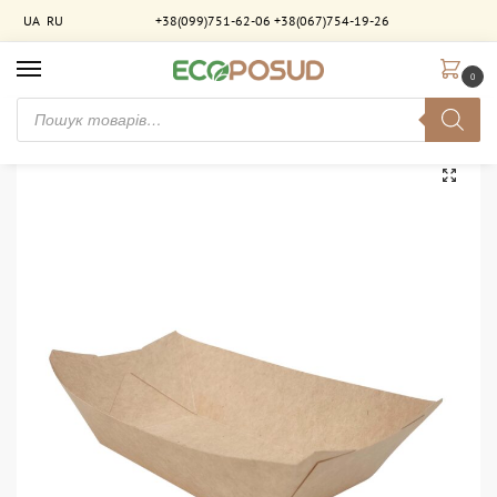
UA
RU
+38(099)751-62-06
+38(067)754-19-26
0
Головна
Паковання для фастфуду
Лотки - човники
Лоток “човник” 500 мл. крафт клеєний. Без ламінації. 800 шт/ящ
/
/
/