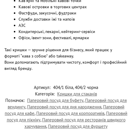
Кав’ярні та мобільні кавові точки
Кавові островки в торгових центрах
Фастфуди, закусочні, фудтраки
Служби доставки їжі та напоїв
АЗС
Кондитерські, пекарні, кейтеринг-сервіси
Офіси, івент-зони, фестивалі, ярмарки
Такі кришки — зручне рішення для бізнесу, який працює у
форматі “кава з собою” або takeaway.
Вони допомагають підтримувати чистоту, комфорт і професійний
вигляд бренду.
Артикул:
404/1 біла, 404/2 чорна
Категорія:
Кришки для стаканів
Позначок:
Паперовий посуд для буфету
,
Паперовий посуд для
вендингу
,
Паперовий посуд для дня народження
,
Паперовий
посуд для кафе
,
Паперовий посуд для корпоративів
,
Паперовий
посуд для пікніку
,
Паперовий посуд для ресторанів швидкого
харчування
,
Паперовий посуд для фуршету