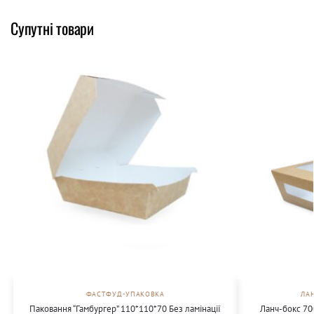
Супутні товари
ФАСТФУД-УПАКОВКА
ЛА
Паковання “Гамбургер” 110*110*70 Без ламінації
Ланч-бокс 70