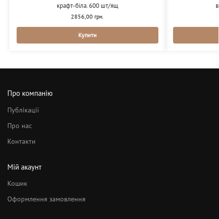
крафт-біла. 600 шт/ящ
в
2856,00
грн.
Купити
Про компанію
Публікації
Про нас
Контакти
Мій акаунт
Кошик
Оформлення замовлення