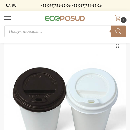
UA
RU
+38(099)751-62-06
+38(067)754-19-26
0
Головна
Кришки для стаканів
Кришка для паперових стаканчиків (Гар) СТ 400. 50 шт/уп
/
/