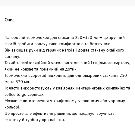
Опис
Паперовий термочохол для стаканів 250–320 мл — це зручний
спосіб зробити подачу кави комфортною та безпечною.
Він захищає руки від гарячих напоїв і додає стакану охайного
вигляду.
Такий теплоізоляційний чохол виготовлений із щільного картону,
який не ковзає та приємний на дотик.
Термочохли Ecoposud підходять для одношарових стаканів 250
мл та 320 мл.
Їх часто використовують у кав’ярнях, кейтерингових компаніях та
coffee to go сервісах.
Можливе виготовлення у крафтовому, червоному або чорному
кольорі.
Це просте, але ефективне рішення, що поєднує зручність,
естетику й турботу про клієнта.