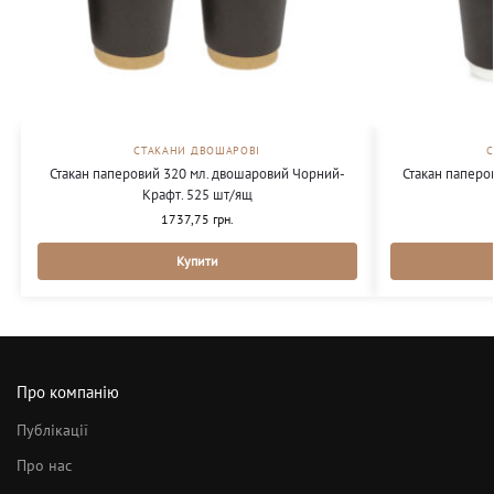
СТАКАНИ ДВОШАРОВІ
Стакан паперовий 320 мл. двошаровий Чорний-
Стакан паперо
Крафт. 525 шт/ящ
1737,75
грн.
Купити
Про компанію
Публікації
Про нас