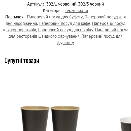
Артикул:
302/1 червоний, 302/5 чорний
Категорія:
Термочохли
Позначок:
Паперовий посуд для буфету
,
Паперовий посуд для
дня народження
,
Паперовий посуд для кафе
,
Паперовий посуд
для корпоративів
,
Паперовий посуд для пікніку
,
Паперовий посуд
для ресторанів швидкого харчування
,
Паперовий посуд для
фуршету
Супутні товари