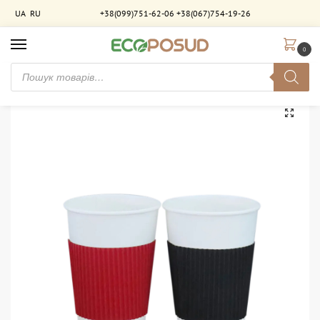
UA
RU
+38(099)751-62-06
+38(067)754-19-26
0
Головна
Термочохли
Термочохол кольоровий гофрований 0.3 (стакан 250 – 320мл). 1000 шт/ящ
/
/