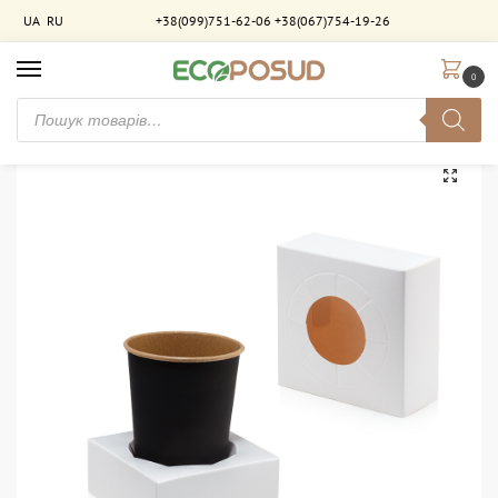
UA
RU
+38(099)751-62-06
+38(067)754-19-26
0
Головна
Паковання для фастфуду
Фастфуд-упаковка
Тримач на 1 стакан. 800 шт/ящ
/
/
/