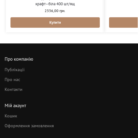
крафт–біла 400 шт/ящ
2336,00
грн.
Купити
Про компанію
Публікації
Про нас
Контакти
Мій акаунт
Кошик
Оформлення замовлення