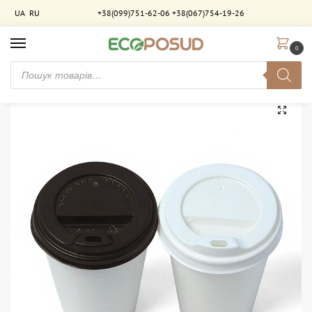
UA
RU
+38(099)751-62-06
+38(067)754-19-26
0
Головна
Кришки для стаканів
Кришка для паперових стаканів (гар) ст 250. 50 шт/уп
/
/