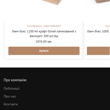
ЛАНЧБОКСИ, КОНТЕЙНЕРИ
ЛА
Ланч-бокс 1200 мл крафт-білий ламінований з
Ланч-бокс 1000 
віконцем. 300 шт/ящ
2835,00
грн.
Купити
Про компанію
Публікації
Про нас
Контакти