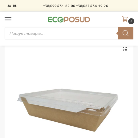
UA
RU
+38(099)751-62-06
+38(067)754-19-26
0
Головна
Паковання для фастфуду
Ланчбокси, контейнери
Контейнер для їжі з прозорою кришкою 1000 мл крафт-білий ламінований. 200 шт/ящ
/
/
/