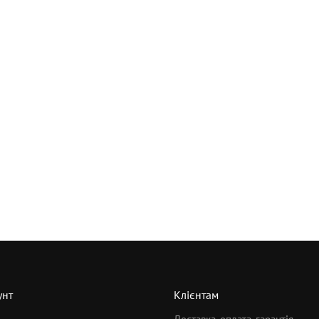
унт
Клієнтам