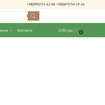
+38(099)751-62-06
+38(067)754-19-26
вання
Контакти
0,00
грн.
0