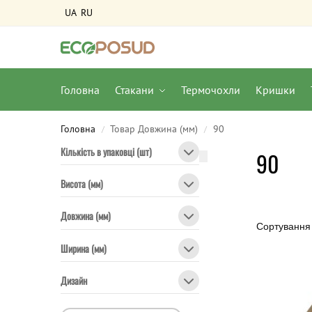
UA
RU
Головна
Стакани
Термочохли
Кришки
Головна
Товар Довжина (мм)
90
/
/
Кількість в упаковці (шт)
90
Висота (мм)
Довжина (мм)
Ширина (мм)
Дизайн