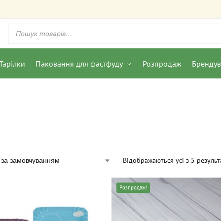
Тарілки
Паковання для фастфуду
Розпродаж
Бренду
Відображаються усі з 5 результ
Розпродаж!