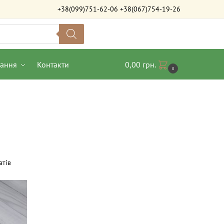
+38(099)751-62-06
+38(067)754-19-26
вання
Контакти
0,00
грн.
0
атів