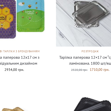
ВІ ТАРІЛКИ З БРЕНДУВАННЯМ
РОЗПРОДАЖ
ка паперова 12х17 см з
Тарілка паперова 12×17 см “с
відуальним дизайном
ламінована. 1800 шт/я
2934,00
грн.
1710,00
грн.
2520,00
грн.