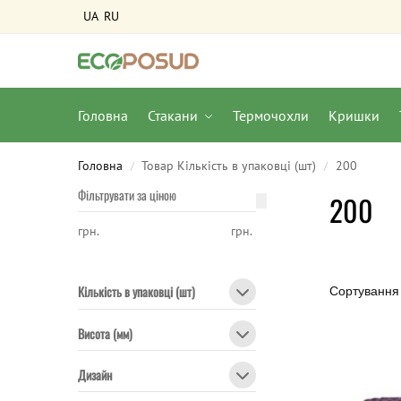
UA
RU
Головна
Стакани
Термочохли
Кришки
Головна
Товар Кількість в упаковці (шт)
200
/
/
Фільтрувати за ціною
200
грн.
грн.
Кількість в упаковці (шт)
Висота (мм)
Дизайн