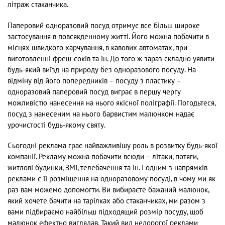
літраж стаканчика.
Паперовий одноразовий посуд отримує все більш широке
застосування в повсякденному житті. Його можна побачити в
місцях швидкого харчування, в кавових автоматах, при
виготовленні фреш-соків та ін. До того ж зараз складно уявити
будь-який виїзд на природу без одноразового посуду. На
відміну від його попередників – посуду з пластику –
одноразовий паперовий посуд виграє в першу чергу
можливістю нанесення на нього якісної поліграфії. Погодьтеся,
посуд з нанесеним на нього барвистим малюнком надає
урочистості будь-якому святу.
Сьогодні реклама грає найважливішу роль в розвитку будь-якої
компанії. Рекламу можна побачити всюди – літаки, потяги,
житлові будинки, ЗМІ, телебачення та ін. І одним з напрямків
реклами є її розміщення на одноразовому посуді, в чому ми як
раз вам можемо допомогти. Ви вибираєте бажаний малюнок,
який хочете бачити на тарілках або стаканчиках, ми разом з
вами підбираємо найбільш підходящий розмір посуду, щоб
малюнок ефектно виглядав. Такий вид недорогої реклами