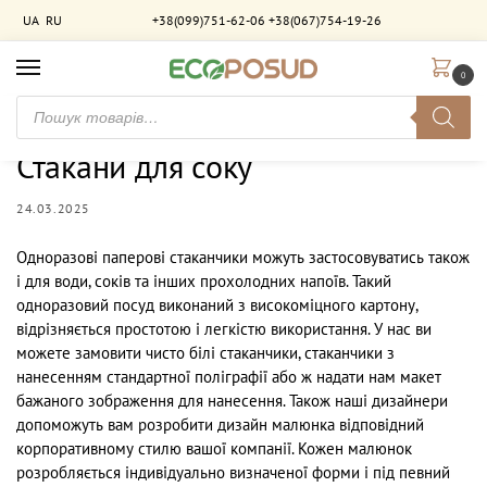
UA
RU
+38(099)751-62-06
+38(067)754-19-26
0
Головна
Новини
Стакани для соку
/
/
Стакани для соку
24.03.2025
Одноразові паперові стаканчики можуть застосовуватись також
і для води, соків та інших прохолодних напоїв. Такий
одноразовий посуд виконаний з високоміцного картону,
відрізняється простотою і легкістю використання. У нас ви
можете замовити чисто білі стаканчики, стаканчики з
нанесенням стандартної поліграфії або ж надати нам макет
бажаного зображення для нанесення. Також наші дизайнери
допоможуть вам розробити дизайн малюнка відповідний
корпоративному стилю вашої компанії. Кожен малюнок
розробляється індивідуально визначеної форми і під певний