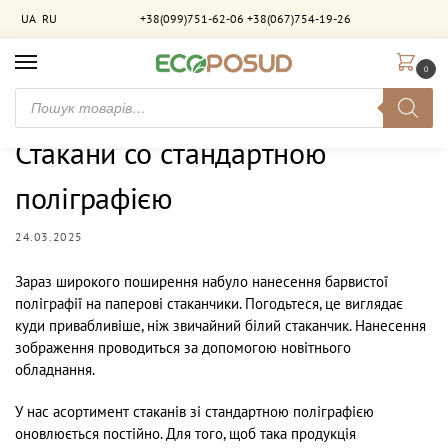
UA
RU
+38(099)751-62-06
+38(067)754-19-26
0
Головна
Новини
Стакани со стандартною поліграфією
/
/
Стакани со стандартною
поліграфією
24.03.2025
Зараз широкого поширення набуло нанесення барвистої
поліграфії на паперові стаканчики. Погодьтеся, це виглядає
куди привабливіше, ніж звичайний білий стаканчик. Нанесення
зображення проводиться за допомогою новітнього
обладнання.
У нас асортимент стаканів зі стандартною поліграфією
оновлюється постійно. Для того, щоб така продукція