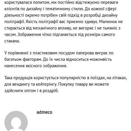
користувалася попитом, ми постійно відстежуємо переваги
клієнтів по дизайну і тематичному стилю. До кожної сфері
діяльності окремо потрібен свій підхід в розробці дизайну
поліграфії. Якість поліграфії вас приємно здивує. Малюнок не
стирається від механічного впливу, не вигоряє і не тьмяніє з
часом. Зображення чітко підганяється під розміри самого
стакана.
У порівнянні з пластиковим посудом паперова виграє по
багатьом факторам. До їх числа відноситься можливість
нанесення якісного зображення.
Така продукція користується популярністю в поїздах, на літаках,
для вендингу та кейтерінгу. Покупку товару ви можете
здійснити оптом і в роздріб.
admeco