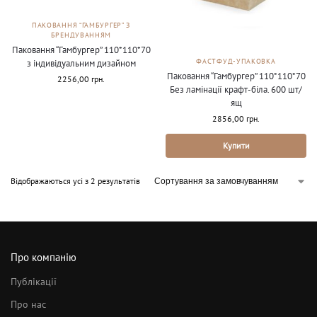
ПАКОВАННЯ “ГАМБУРГЕР” З
БРЕНДУВАННЯМ
Паковання “Гамбургер” 110*110*70
ФАСТФУД-УПАКОВКА
з індивідуальним дизайном
Паковання “Гамбургер” 110*110*70
2256,00
грн.
Без ламінації крафт-біла. 600 шт/
ящ
2856,00
грн.
Купити
Відображаються усі з 2 результатів
Про компанію
Публікації
Про нас