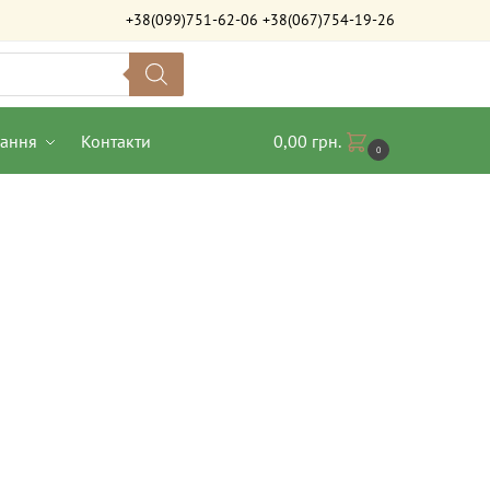
+38(099)751-62-06
+38(067)754-19-26
вання
Контакти
0,00
грн.
0