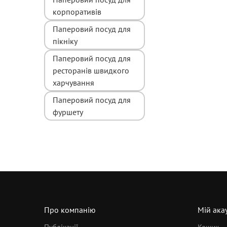
корпоративів
Паперовий посуд для
пікніку
Паперовий посуд для
ресторанів швидкого
харчування
Паперовий посуд для
фуршету
Про компанію
Мій ака