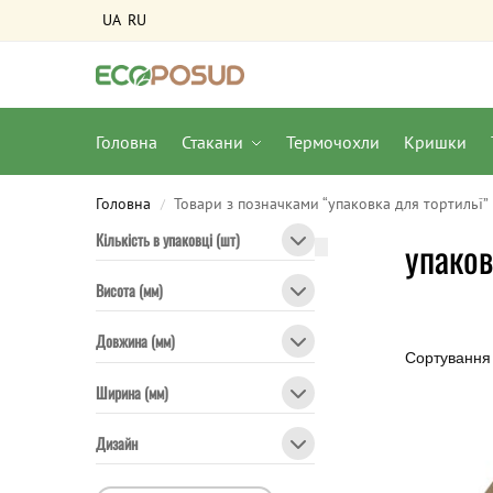
UA
RU
Головна
Стакани
Термочохли
Кришки
Головна
Товари з позначками “упаковка для тортильї”
/
Кількість в упаковці (шт)
упаков
Висота (мм)
Довжина (мм)
Ширина (мм)
Дизайн