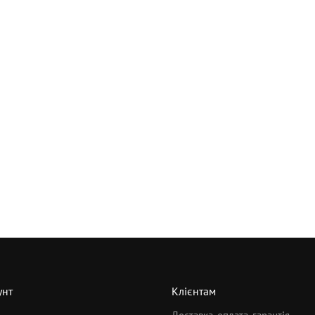
унт
Клієнтам