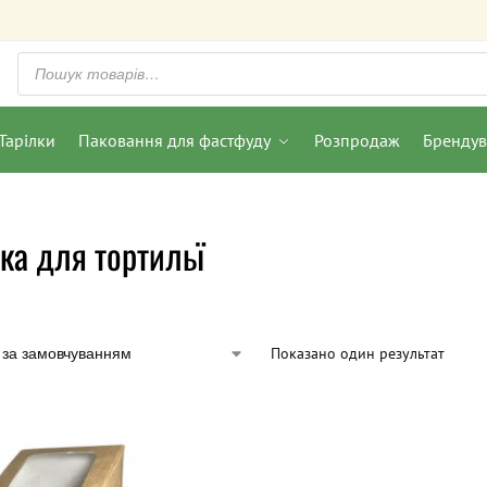
Тарілки
Паковання для фастфуду
Розпродаж
Бренду
ка для тортильї
Показано один результат