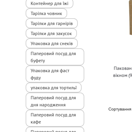
Контейнер для їжі
Тарілка човник
Тарілки для гарнірів
Тарілки для закусок
Упаковка для снеків
Паперовий посуд для
буфету
Пакованн
Упаковка для фаст
вікном (
фуду
упаковка для тортильї
Паперовий посуд для
дня народження
Паперовий посуд для
кафе
Паперовий посуд для