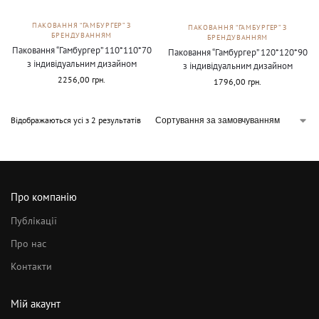
ПАКОВАННЯ “ГАМБУРГЕР” З
ПАКОВАННЯ “ГАМБУРГЕР” З
БРЕНДУВАННЯМ
БРЕНДУВАННЯМ
Паковання “Гамбургер” 110*110*70
Паковання “Гамбургер” 120*120*90
з індивідуальним дизайном
з індивідуальним дизайном
2256,00
грн.
1796,00
грн.
Відображаються усі з 2 результатів
Про компанію
Публікації
Про нас
Контакти
Мій акаунт