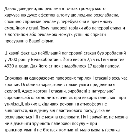
Давно доведено, що реклама в точках громадського
харчування дуже ефективна, тому що людина розслаблена,
спокійно сприймає рекламу, перебуваючи в приємному
емоційному стані. Тому паперові тарілки або паперові стакани
з логотипом або рекламою можуть успішно сприяти
просуванню Вашої фірми.
Цікавий факт, що найбільший паперовий стакан був зроблений
у 2000 році у Великобританії. Його висота 2,53 м. І він вмістив
4930 л. води. Для його стінок знадобилося 17 шарів паперу.
Споживання одноразових паперових тарілок і стаканів весь час
зростає. Особливо зараз, коли стільки уваги приділяється
екології. Адже картонні стакани, вироблені з натуральної
сировини, абсолютно нетоксичні як при використанні, так і при
утилізації, ніяких шкідливих речовин в атмосферу не
виділяється, на відміну від пластикового посуду, яка не
розкладається і її не можна спалювати. Ну і звичайно, не можна
не відзначити зручність паперової посуду – при
транспортуванні не б’ються, компактні, мало важать (велика