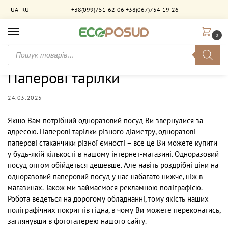
UA
RU
+38(099)751-62-06
+38(067)754-19-26
0
Головна
Новини
Паперові тарілки
/
/
Паперові тарілки
24.03.2025
Якщо Вам потрібний одноразовий посуд Ви звернулися за
адресою. Паперові тарілки різного діаметру, одноразові
паперові стаканчики різної ємності – все це Ви можете купити
у будь-якій кількості в нашому інтернет-магазині. Одноразовий
посуд оптом обійдеться дешевше. Але навіть роздрібні ціни на
одноразовий паперовий посуд у нас набагато нижче, ніж в
магазинах. Також ми займаємося рекламною поліграфією.
Робота ведеться на дорогому обладнанні, тому якість наших
поліграфічних покриттів гідна, в чому Ви можете переконатись,
заглянувши в фотогалерею нашого сайту.