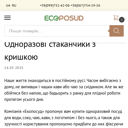
UA
RU
+38(099)751-62-06
+38(067)754-19-26
0
Головна
Новини
Одноразові стаканчики з кришкою
/
/
Одноразові стаканчики з
кришкою
24.03.2025
Наше життя знаходиться в постійному русі. Часом вибігаємо з
дому, не випивши і чашки кави або чаю за сніданком. Але як же
обійтися без напою, що бадьорить з ранку для плідної роботи
протягом усього дня.
Компанія «Екопосуд» пропонує вам купити одноразовий посуд
для води, соку, чаю, кави, з логотипом і без нього, а також для
зручності користування пропонуємо придбати до них фіксуючи