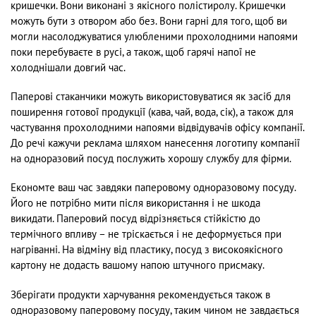
кришечки. Вони виконані з якісного полістиролу. Кришечки
можуть бути з отвором або без. Вони гарні для того, щоб ви
могли насолоджуватися улюбленими прохолодними напоями
поки перебуваєте в русі, а також, щоб гарячі напої не
холоднішали довгий час.
Паперові стаканчики можуть використовуватися як засіб для
поширення готової продукції (кава, чай, вода, сік), а також для
частування прохолодними напоями відвідувачів офісу компанії.
До речі кажучи реклама шляхом нанесення логотипу компанії
на одноразовий посуд послужить хорошу службу для фірми.
Економте ваш час завдяки паперовому одноразовому посуду.
Його не потрібно мити після використання і не шкода
викидати. Паперовий посуд відрізняється стійкістю до
термічного впливу – не тріскається і не деформується при
нагріванні. На відміну від пластику, посуд з високоякісного
картону не додасть вашому напою штучного присмаку.
Зберігати продукти харчування рекомендується також в
одноразовому паперовому посуду, таким чином не завдається