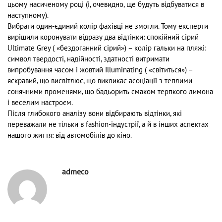
цьому насиченому році (і, очевидно, ще будуть відбуватися в
наступному).
Вибрати один-єдиний колір фахівці не змогли. Тому експерти
вирішили коронувати відразу два відтінки: спокійний сірий
Ultimate Grey ( «бездоганний сірий») – колір гальки на пляжі:
символ твердості, надійності, здатності витримати
випробування часом і жовтий Illuminating ( «світиться») –
яскравий, що висвітлює, що викликає асоціації з теплими
сонячними променями, що бадьорить смаком терпкого лимона
і веселим настроєм.
Після глибокого аналізу вони відбирають відтінки, які
переважали не тільки в fashion-індустрії, а й в інших аспектах
нашого життя: від автомобілів до кіно.
admeco