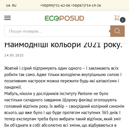
UA
RU
+38(099)751-62-06
+38(067)754-19-26
0
Головна
Новини
Наймодніші кольори 2021 року.
/
/
Наймодніші кольори 2021 року.
24.03.2025
Жовтий і сірий підтримують один одного – і закликають всіх
робити так само. Адже тільки володіючи внутрішньою силою і
позитивним настроєм можна пережити будь-які катаклізми і
пандемії.
Мабуть, ніколи у дослідників інституту Pantone не було
настільки складного завдання. Щороку фахівці оголошують
головний відтінок року. Їх вибір – своєрідний колірний синонім
всього, що вже було і що буде протягом наступних 365 днів. І
тепер експертам треба було вибрати такий відтінок, який зміг
би об’єднати в собі абсолютно всі зміни, що відбуваються в