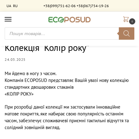
UA
RU
+38(099)751-62-06
+38(067)754-19-26
0
Головна
Новини
Колекція “Колір року”
/
/
Колекція “Колір року”
24.03.2025
Ми йдемо в ногу з часом.
Компанія ECOPOSUD представляє Вашій увазі нову колекцію
стандартних двошарових стаканів
«КОЛІР РОКУ»
При розробці даної колекції ми застосували інноваційне
матове покриття, яке набирає свою популярність останнім
часом, забезпечує споживачеві приємні тактильні відчуття та
солідний зовнішній вигляд.