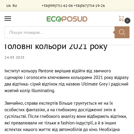
UA
RU
+38(099)751-62-06
+38(067)754-19-26
0
Головна
Новини
Головні кольори 2021 року
/
/
Головні кольори 2021 року
24.03.2025
Інститут кольору Pantone вирішив відійти від звичного
сценарію і оголосити ключовими кольорами 2021 року відразу
два відтінка.- сірий відтінок під назвою Ultimate Grey і радісний
жовтий колір Illuminating.
Звичайно, справа експертів більше грунтується не на їх
особистих фантазіях, а на глибокому дослідженні змін в
суспільстві. Після глибокого аналізу вони відбирають відтінки,
які превалювали не тільки в fashion-індустрії, а й в інших
аспектах нашого життя: від автомобілів до кіно. Необхідна