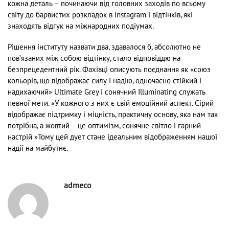
кожна деталь – починаючи від головних заходів по всьому
світу до барвистих розкладок в Instagram і відтінків, які
знаходять відгук на міжнародних подіумах.
Рішення інституту назвати два, здавалося б, абсолютно не
пов’язаних між собою відтінку, стало відповіддю на
безпрецедентний рік. Фахівці описують поєднання як «союз
кольорів, що відображає силу і надію, одночасно стійкий і
надихаючий» Ultimate Grey і сонячний Illuminating служать
певної мети. «У кожного з них є свій емоційний аспект. Сірий
відображає підтримку і міцність, практичну основу, яка нам так
потрібна, а жовтий – це оптимізм, сонячне світло і гарний
настрій »Тому цей дует стане ідеальним відображенням нашої
надії на майбутнє.
admeco