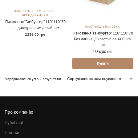
ПАКОВАННЯ “ГАМБУРГЕР” З
БРЕНДУВАННЯМ
Паковання “Гамбургер” 110*110*70
ФАСТФУД-УПАКОВКА
з індивідуальним дизайном
Паковання “Гамбургер” 110*110*70
2256,00
грн.
Без ламінації крафт-біла. 600 шт/
ящ
2856,00
грн.
Купити
Відображаються усі з 2 результатів
Про компанію
Публікації
Про нас