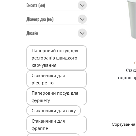
Висота (мм)
Діаметр дна (мм)
Дизайн
Паперовий посуд для
ресторанів швидкого
харчування
Стак
Стаканчики для
одношар
ріестретто
Паперовий посуд для
фуршету
Стаканчики для соку
Стаканчики для
фраппе