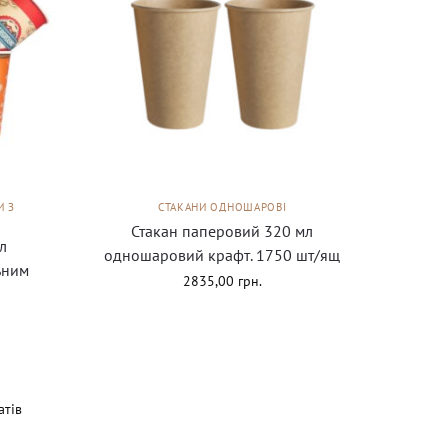
И З
СТАКАНИ ОДНОШАРОВІ
Стакан паперовий 320 мл
л
одношаровий крафт. 1750 шт/ящ
ьним
2835,00
грн.
атів