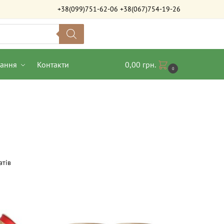
+38(099)751-62-06
+38(067)754-19-26
вання
Контакти
0,00
грн.
0
атів