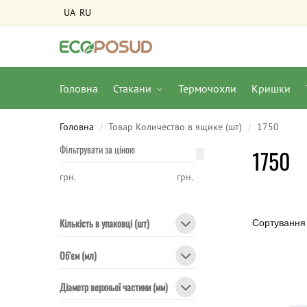
UA
RU
Головна
Стакани
Термочохли
Кришки
Головна
Товар Количество в ящике (шт)
1750
/
/
Фільтрувати за ціною
1750
грн.
грн.
Кількість в упаковці (шт)
Об'єм (мл)
Діаметр верхньої частини (мм)