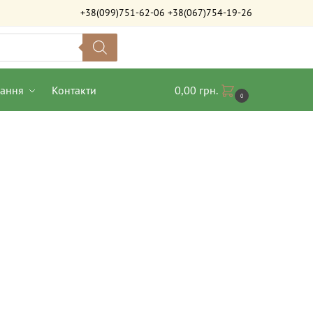
+38(099)751-62-06
+38(067)754-19-26
вання
Контакти
0,00
грн.
0