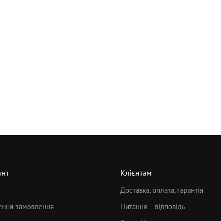
унт
Клієнтам
Доставка, оплата, гарантія
ння замовлення
Питання – відповідь