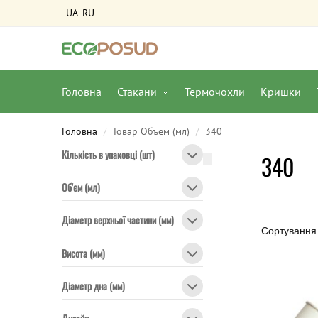
UA
RU
Головна
Стакани
Термочохли
Кришки
Головна
Товар Объем (мл)
340
/
/
Кількість в упаковці (шт)
340
Об'єм (мл)
Діаметр верхньої частини (мм)
Висота (мм)
Діаметр дна (мм)