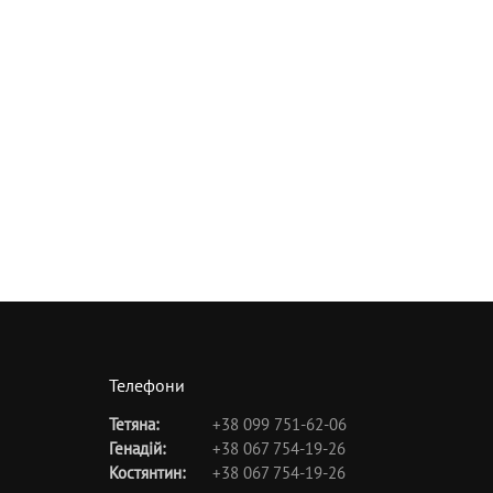
Телефони
Тетяна:
+38 099 751-62-06
Генадій:
+38 067 754-19-26
Костянтин:
+38 067 754-19-26