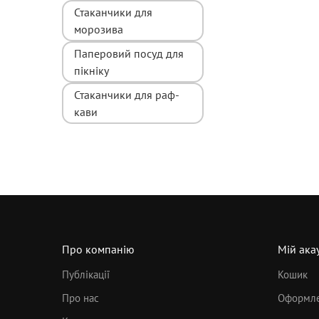
Стаканчики для
морозива
Паперовий посуд для
пікніку
Стаканчики для раф-
кави
Про компанію
Мій ака
Публікації
Кошик
Про нас
Оформле