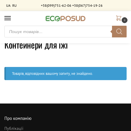
UA
RU
+38(099)751-62-06
+38(067)754-19-26
0
Головна
Контейнери для їжі
/
Контейнери для їжі
Товарів, відповідних вашому запиту, не знайдено.
Про компанію
Публікації